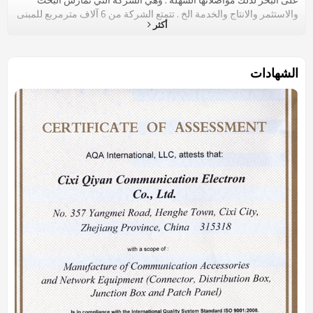
والاستثمر والانتاج والخدمة الخ . تتمتع الشركة من 6 آلاف مترمربع للمبنى
أكثر
الورشة و من مأة الموظفون لمشتغل الادارة والتكنولوجيا من الدرجة
العالية ، من ثم انتاج المنتجات الجديدون .الشركة تتمتع من عشر وحدة
نمطية السلسلة ( كهلون وM3 وBT ) وعلبة التوزيع (مواد المشكل
بالالومنيوم وSBT و شكل الانجليزي وكهلون ) ومنتجات المساعة للوحدة
الشهادات
نمطية (الآلة في السلسلة المترابطة وحبل الاختبار وقاعدة الموصل
المواعق واجهز الوقاية الخ ) والمنتجات في السلسلة المترابطة (
معلومات الوحدة النمطية واللوحة الأمامية والموفق ولوحة المصاهر
والألياف الضوئية كذاب بطانة والواصلة ل الفئة 5 ، الفئة 5e ، والفئة 6 الخ
) . الشركة تبحث وتصنع المنتجات الجديدون من مجال منتجات الانترتن
والمواصلات الكترونية وفقا تطور معلومات الانترنت والمواصلات
الكترونية . تتمنى التعاون مع التاجر الرحال الجديد والقديم وفقا " الدرجة
الاولى من المستوى والخدمة والائتمان " .